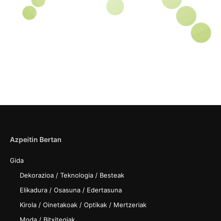
Azpeitin Bertan
Gida
Dekorazioa / Teknologia / Besteak
Elikadura / Osasuna / Edertasuna
Kirola / Oinetakoak / Optikak / Mertzeriak
Moda / Bitxitegiak