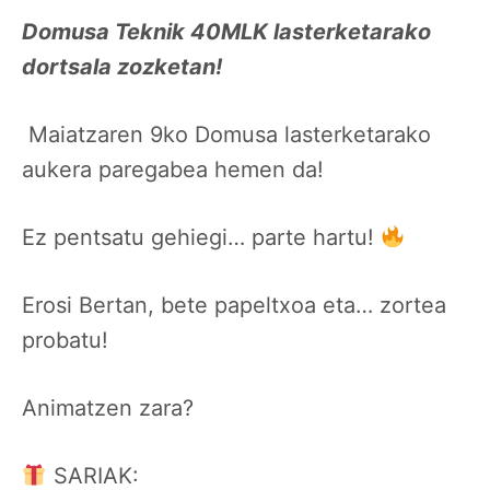
Domusa Teknik 40MLK lasterketarako
dortsala zozketan!
Maiatzaren 9ko Domusa lasterketarako
aukera paregabea hemen da!
Ez pentsatu gehiegi… parte hartu!
Erosi Bertan, bete papeltxoa eta… zortea
probatu!
Animatzen zara?
SARIAK: