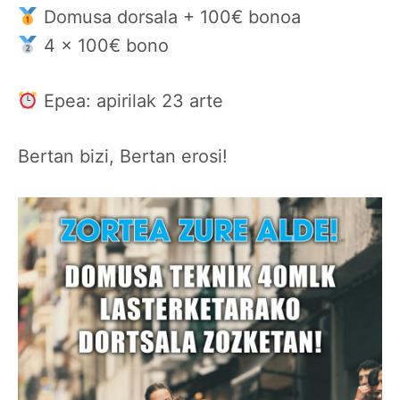
Domusa dorsala + 100€ bonoa
4 x 100€ bono
Epea: apirilak 23 arte
Bertan bizi, Bertan erosi!