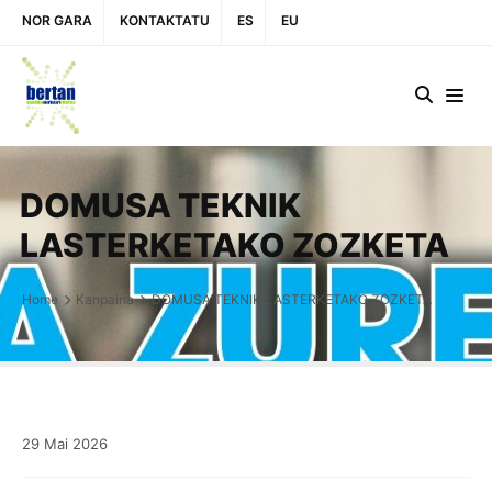
NOR GARA
KONTAKTATU
ES
EU
DOMUSA TEKNIK
LASTERKETAKO ZOZKETA
Home
Kanpaina
DOMUSA TEKNIK LASTERKETAKO ZOZKETA
29
Mai
2026