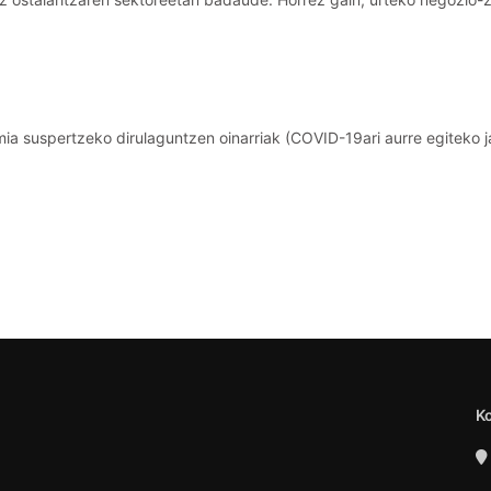
mia suspertzeko dirulaguntzen oinarriak (COVID-19ari aurre egiteko 
K