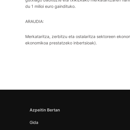
du 1 milioi euro gaindituko.
ARAUDIA:
Merkataritza, zerbitzu eta ostalaritza sektoreen ekono
ekonomikoa prestatzeko inbertsioak).
Azpeitin Bertan
Gida