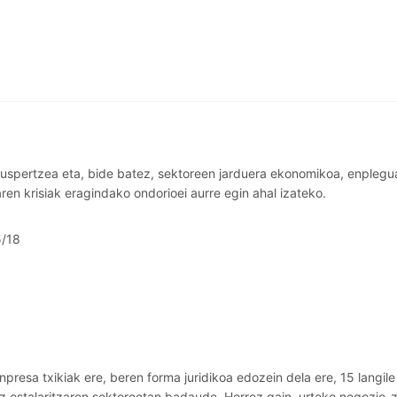
suspertzea eta, bide batez, sektoreen jarduera ekonomikoa, enplegu
en krisiak eragindako ondorioei aurre egin ahal izateko.
/18
esa txikiak ere, beren forma juridikoa edozein dela ere, 15 langile
z ostalaritzaren sektoreetan badaude. Horrez gain, urteko negozio-z