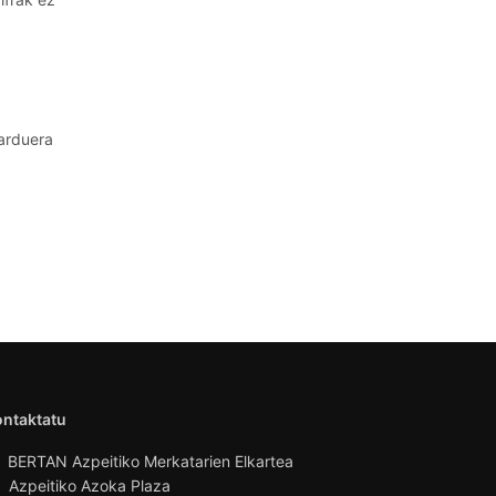
jarduera
ontaktatu
BERTAN Azpeitiko Merkatarien Elkartea
Azpeitiko Azoka Plaza