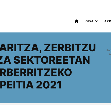
GIDA
AZP
ARITZA, ZERBITZU
Ho
s
ZA SEKTOREETAN
RBERRITZEKO
PEITIA 2021