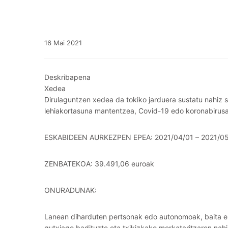
16
Mai
2021
Deskribapena
Xedea
Dirulaguntzen xedea da tokiko jarduera sustatu nahiz 
lehiakortasuna mantentzea, Covid-19 edo koronabirusar
ESKABIDEEN AURKEZPEN EPEA: 2021/04/01 – 2021/05
ZENBATEKOA: 39.491,06 euroak
ONURADUNAK:
Lanean diharduten pertsonak edo autonomoak, baita enpr
gutxiago badituzte eta txikizkako merkataritzaren nahi