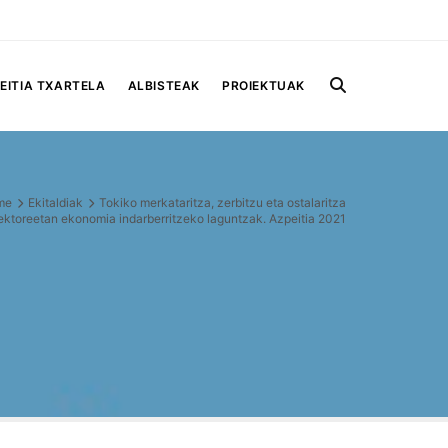
EITIA TXARTELA
ALBISTEAK
PROIEKTUAK
me
Ekitaldiak
Tokiko merkataritza, zerbitzu eta ostalaritza
ektoreetan ekonomia indarberritzeko laguntzak. Azpeitia 2021