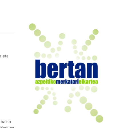
a eta
 baino
ifrak ez