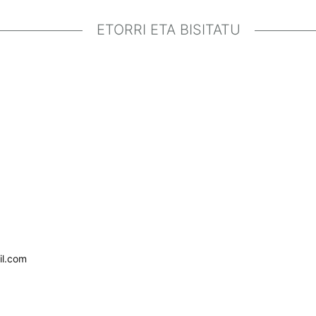
ETORRI ETA BISITATU
il.com