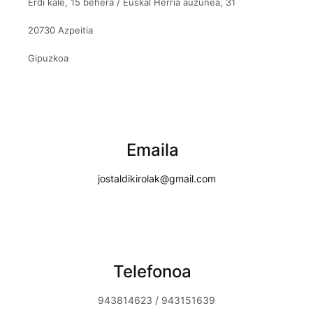
Erdi kale, 15 behera / Euskal Herria auzunea, 31
20730 Azpeitia
Gipuzkoa
Emaila
jostaldikirolak@gmail.com
Telefonoa
943814623 / 943151639