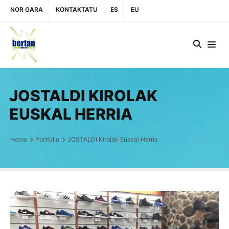
NOR GARA
KONTAKTATU
ES
EU
JOSTALDI KIROLAK
EUSKAL HERRIA
Home
Portfolio
JOSTALDI Kirolak Euskal Herria