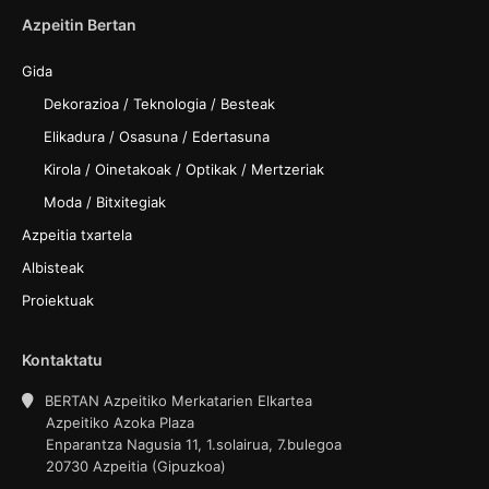
Azpeitin Bertan
Gida
Dekorazioa / Teknologia / Besteak
Elikadura / Osasuna / Edertasuna
Kirola / Oinetakoak / Optikak / Mertzeriak
Moda / Bitxitegiak
Azpeitia txartela
Albisteak
Proiektuak
Kontaktatu
BERTAN Azpeitiko Merkatarien Elkartea
Azpeitiko Azoka Plaza
Enparantza Nagusia 11, 1.solairua, 7.bulegoa
20730 Azpeitia (Gipuzkoa)