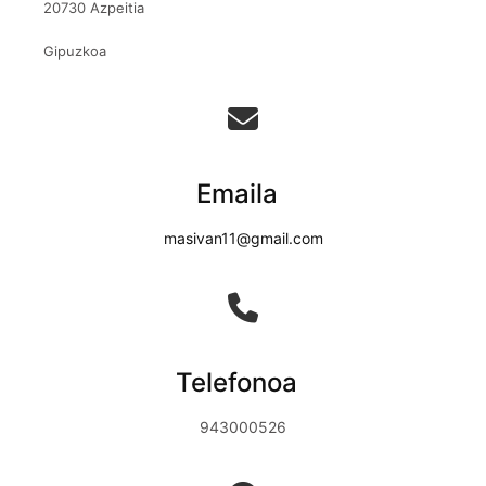
20730 Azpeitia
Gipuzkoa
Emaila
masivan11@gmail.com
Telefonoa
943000526