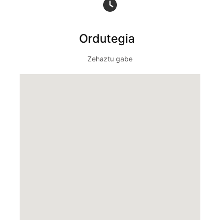
Ordutegia
Zehaztu gabe