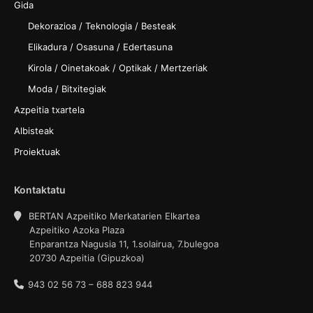
Gida
Dekorazioa / Teknologia / Besteak
Elikadura / Osasuna / Edertasuna
Kirola / Oinetakoak / Optikak / Mertzeriak
Moda / Bitxitegiak
Azpeitia txartela
Albisteak
Proiektuak
Kontaktatu
BERTAN Azpeitiko Merkatarien Elkartea
Azpeitiko Azoka Plaza
Enparantza Nagusia 11, 1.solairua, 7.bulegoa
20730 Azpeitia (Gipuzkoa)
943 02 56 73 – 688 823 944