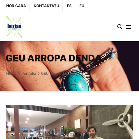
NOR GARA
KONTAKTATU
ES
EU
GEU ARROPA DENDA
Home
Portfolio
GEU arropa denda