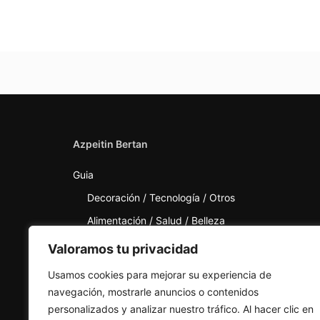
Azpeitin Bertan
Guia
Decoración / Tecnología / Otros
Alimentación / Salud / Belleza
Deporte / Calzado / Ópticas / Mercerías
Valoramos tu privacidad
Moda / Joyerías
Usamos cookies para mejorar su experiencia de
Tarjeta Azpeitia
navegación, mostrarle anuncios o contenidos
personalizados y analizar nuestro tráfico. Al hacer clic en
Noticias