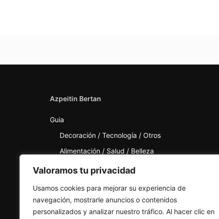
Azpeitin Bertan
Guia
Decoración / Tecnología / Otros
Alimentación / Salud / Belleza
Deporte / Calzado / Ópticas / Mercerías
Valoramos tu privacidad
Moda / Joyerías
Usamos cookies para mejorar su experiencia de
Tarjeta Azpeitia
navegación, mostrarle anuncios o contenidos
personalizados y analizar nuestro tráfico. Al hacer clic en
Noticias