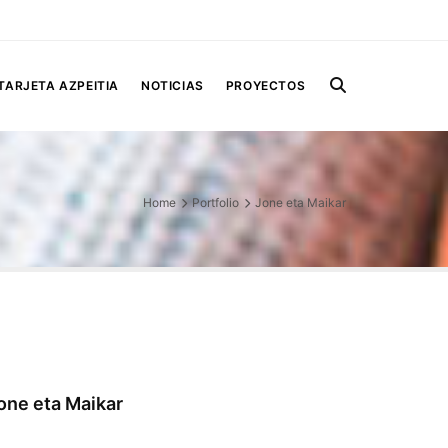
TARJETA AZPEITIA
NOTICIAS
PROYECTOS
Home
Portfolio
Jone eta Maikar
one eta Maikar