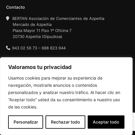
Contacto
BERTAN Asociación de Comerciantes de Azpeitia
Mercado de Azpeitia
Plaza Mayor 11 Piso 1º Oficina 7
20730 Azpeitia (Gipuzkoa)
943 02 56 73 – 688 823 944
Política de privacidad
Valoramos tu privacidad
Condiciones de uso
Usamos cookies para mejorar su experiencia de
Política de cookies
navegación, mostrarle anuncios o contenidos
personalizados y analizar nuestro tráfico. Al hacer clic en
“Aceptar todo” usted da su consentimiento a nuestro uso
de las cookies.
Personalizar
Rechazar todo
Aceptar todo
AZPEITIKO MERKATARI ELKARTEA, BERTAN