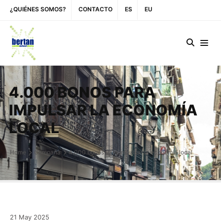
¿QUIÉNES SOMOS?
CONTACTO
ES
EU
4.000 BONOS PARA
IMPULSAR LA ECONOMÍA
LOCAL
Home
Campaña
4.000 bonos para impulsar la economía local
21
May
2025