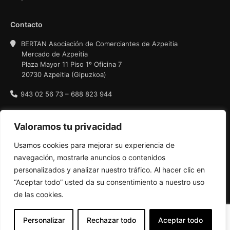
Contacto
BERTAN Asociación de Comerciantes de Azpeitia
Mercado de Azpeitia
Plaza Mayor 11 Piso 1º Oficina 7
20730 Azpeitia (Gipuzkoa)
943 02 56 73 – 688 823 944
Política de privacidad
Valoramos tu privacidad
Condiciones de uso
Usamos cookies para mejorar su experiencia de
Política de cookies
navegación, mostrarle anuncios o contenidos
personalizados y analizar nuestro tráfico. Al hacer clic en
“Aceptar todo” usted da su consentimiento a nuestro uso
de las cookies.
Personalizar
Rechazar todo
Aceptar todo
AZPEITIKO MERKATARI ELKARTEA, BERTAN